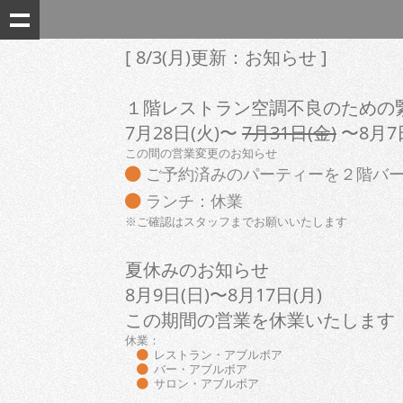
[ 8/3(月)更新：お知らせ ]
１階レストラン空調不良のための緊急
7月28日(火)〜
7月31日(金)
〜8月7
この間の営業変更のお知らせ
ご予約済みのパーティーを２階バー
ランチ：休業
※ご確認はスタッフまでお願いいたします
夏休みのお知らせ
8月9日(日)〜8月17日(月)
この期間の営業を休業いたします
休業：
レストラン・アブルボア
バー・アブルボア
サロン・アブルボア