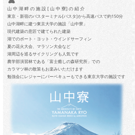
山 中 湖 畔 の 施 設 [ 山 中 寮] の 紹 介
東京・新宿のバスターミナル[バスタ]から高速バスで約150分
山中湖畔に建つ東京大学の施設「山中寮」
現代建築の意匠で建てられた建築
湖でのボート・ヨット・ウインドサーフィン
夏の花火大会、マラソン大会など
湖周辺を巡るサイクリングも人気です
農学部演習林である「富士癒しの森研究所」での
カラマツ林の散策もお楽みいただけます
勉強会にレジャーにバーベキューもできる東京大学の施設です